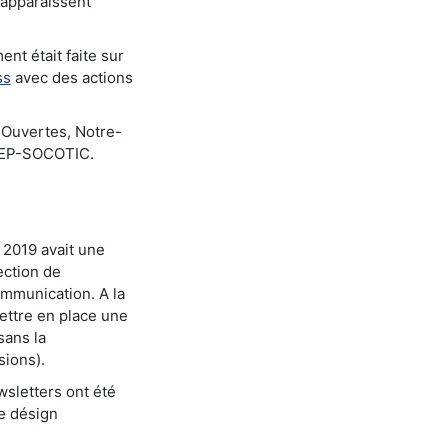
apparaissent
t était faite sur
ss
avec des actions
 Ouvertes, Notre-
 CEP-SOCOTIC.
 2019 avait une
ection de
ommunication. A la
mettre en place une
sans la
sions).
wsletters ont été
e désign