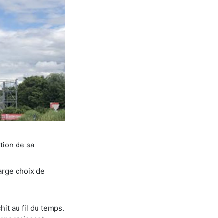
tion de sa
arge choix de
hit au fil du temps.