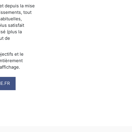
net depuis la mise
lissements, tout
abituelles,
us satisfait
sé (plus la
ut de
ectifs et le
entièrement
affichage.
E.FR