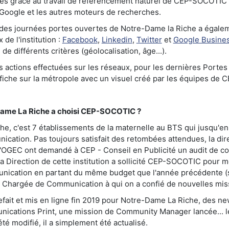
es grâce au travail de référencement naturel de CEP-SOCOTIC 
Google et les autres moteurs de recherches.
es journées portes ouvertes de Notre-Dame la Riche a égalemen
 de l'institution :
Facebook
,
Linkedin
,
Twitter
et
Google Busine
de différents critères (géolocalisation, âge...).
actions effectuées sur les réseaux, pour les dernières Portes
fiche sur la métropole avec un visuel créé par les équipes de
me La Riche a choisi CEP-SOCOTIC ?
e, c'est 7 établissements de la maternelle au BTS qui jusqu'en
cation. Pas toujours satisfait des retombées attendues, la dir
 l'OGEC ont demandé à CEP - Conseil en Publicité un audit de c
 la Direction de cette institution a sollicité CEP-SOCOTIC pour 
unication en partant du même budget que l'année précédente (
 Chargée de Communication à qui on a confié de nouvelles mis
efait et mis en ligne fin 2019 pour Notre-Dame La Riche, des ne
ications Print, une mission de Community Manager lancée... l
té modifié, il a simplement été actualisé.