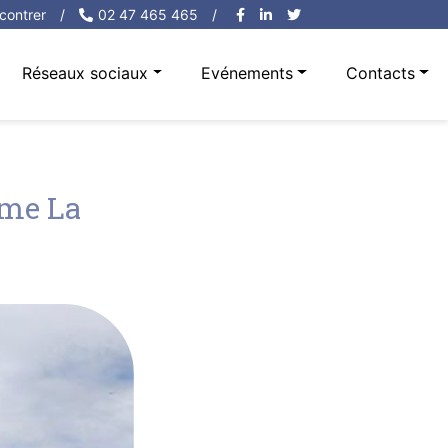
contrer
/
02 47 465 465
/
Réseaux sociaux
Evénements
Contacts
ame La