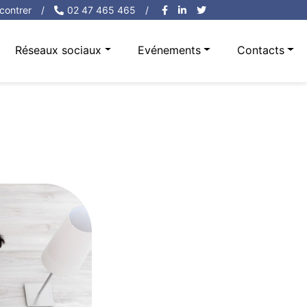
contrer
/
02 47 465 465
/
Réseaux sociaux
Evénements
Contacts