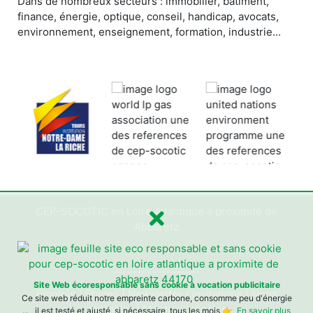
Dans de nombreux secteurs : immobilier, bâtiment,
finance, énergie, optique, conseil, handicap, avocats,
environnement, enseignement, formation, industrie...
CEP-SOCOTIC en Loire Atlantique à proximité de
Abbaretz
------------------
Site Web écoresponsable sans cookie à vocation publicitaire
Emplois / Stages
|
Newsletter / Invitations
|
Nous
Ce site web réduit notre empreinte carbone, consomme peu d'énergie
contacter
|
Mentions légales
... , il est testé et ajusté, si nécessaire, tous les mois 👉
En savoir plus