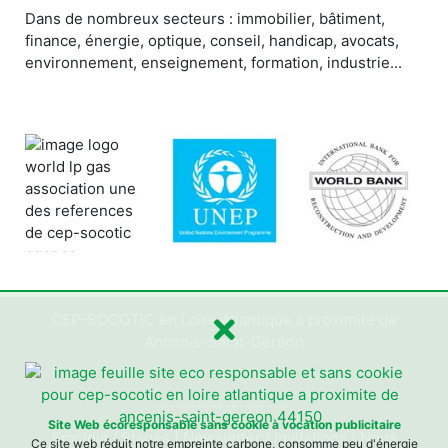
Dans de nombreux secteurs : immobilier, bâtiment,
finance, énergie, optique, conseil, handicap, avocats,
environnement, enseignement, formation, industrie...
CEP-SOCOTIC en Loire Atlantique à proximité de
Ancenis-Saint-Géréon
------------------
Site Web écoresponsable sans cookie à vocation publicitaire
Emplois / Stages
|
Newsletter / Invitations
|
Nous
Ce site web réduit notre empreinte carbone, consomme peu d'énergie