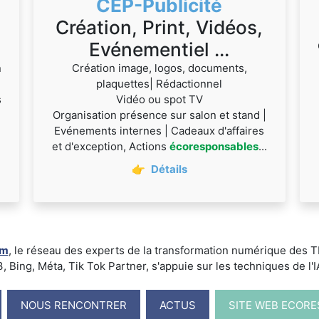
CEP-Publicité
Création, Print, Vidéos,
Evénementiel ...
n
Création image, logos, documents,
plaquettes| Rédactionnel
s
Vidéo ou spot TV
Organisation présence sur salon et stand |
Evénements internes | Cadeaux d'affaires
et d'exception, Actions
écoresponsables
...
👉
Détails
um
, le réseau des experts de la transformation numérique des
ing, Méta, Tik Tok Partner, s'appuie sur les techniques de l'IA -
NOUS RENCONTRER
ACTUS
SITE WEB ECOR