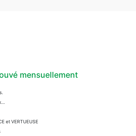
prouvé mensuellement
s.
...
CACE et VERTUEUSE
s