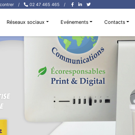
contrer
/
02 47 465 465
/
Réseaux sociaux
Evénements
Contacts