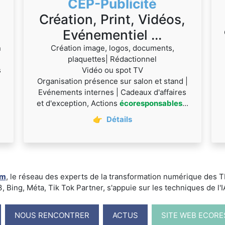
CEP-Publicité
Création, Print, Vidéos,
Evénementiel ...
n
Création image, logos, documents,
plaquettes| Rédactionnel
s
Vidéo ou spot TV
Organisation présence sur salon et stand |
Evénements internes | Cadeaux d'affaires
et d'exception, Actions
écoresponsables
...
👉
Détails
um
, le réseau des experts de la transformation numérique des
ing, Méta, Tik Tok Partner, s'appuie sur les techniques de l'IA -
NOUS RENCONTRER
ACTUS
SITE WEB ECOR