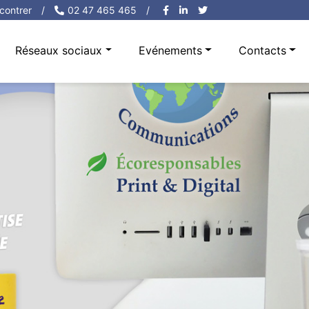
contrer
/
02 47 465 465
/
Réseaux sociaux
Evénements
Contacts