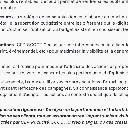
ns les plus rentables. Cet audit permet de vérifier si les outils u
rentables.
mesure
: La stratégie de communication est élaborée en fonction 
ille la répartition budgétaire entre les différents outils (digital
er et d’optimiser l’utilisation du budget existant, en choisissant 
actions
: CEP-SOCOTIC mise sur une interconnexion intelligente e
nt, événementiel, etc.) pour maximiser la visibilité et la généra
nsuel est réalisé pour mesurer l’efficacité des actions et prop
ressources vers les canaux les plus performants et d’optimiser
Par exemple, l’agence utilise ses propres solutions d’e-mailing pl
antissant l’efficacité des campagnes. Sa connaissance approfond
t également d’adapter les actions au contexte spécifique de chaq
nisation rigoureuse, l’analyse de la performance et l’adapt
n de ses clients, tout en assurant un réel impact sur leur visi
ilotées par CEP-Publicité, SOCOTIC Web & Digital ou des presta