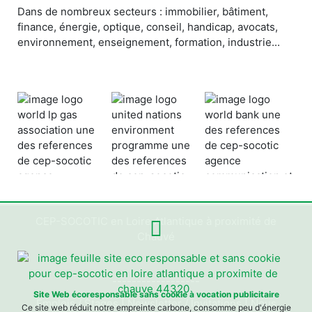
Dans de nombreux secteurs : immobilier, bâtiment,
finance, énergie, optique, conseil, handicap, avocats,
environnement, enseignement, formation, industrie...
CEP-SOCOTIC en Loire Atlantique à proximité de
Chauvé
------------------
Site Web écoresponsable sans cookie à vocation publicitaire
Emplois / Stages
|
Newsletter / Invitations
|
Nous
Ce site web réduit notre empreinte carbone, consomme peu d'énergie