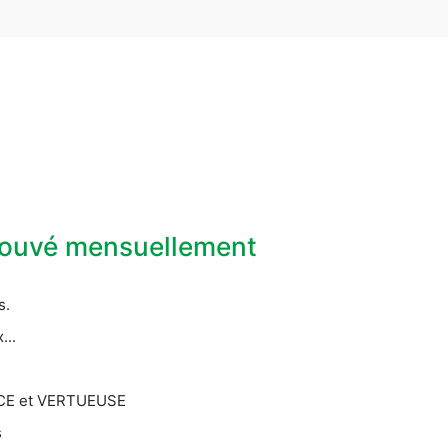
prouvé mensuellement
s.
...
CACE et VERTUEUSE
s