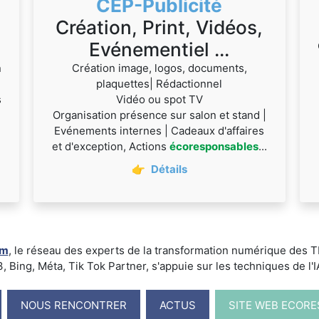
CEP-Publicité
Création, Print, Vidéos,
Evénementiel ...
n
Création image, logos, documents,
plaquettes| Rédactionnel
s
Vidéo ou spot TV
Organisation présence sur salon et stand |
Evénements internes | Cadeaux d'affaires
et d'exception, Actions
écoresponsables
...
👉
Détails
um
, le réseau des experts de la transformation numérique des
ing, Méta, Tik Tok Partner, s'appuie sur les techniques de l'IA -
NOUS RENCONTRER
ACTUS
SITE WEB ECOR