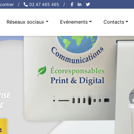
contrer
/
02 47 465 465
/
Réseaux sociaux
Evénements
Contacts