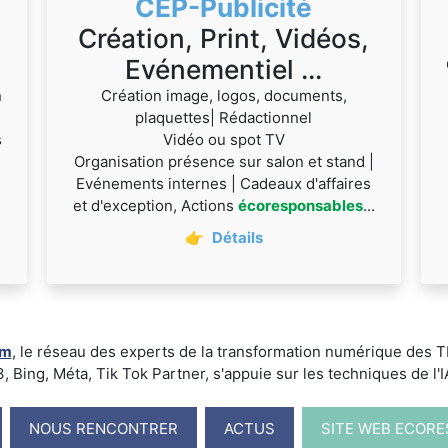
CEP-Publicité
Création, Print, Vidéos,
Evénementiel ...
n
Création image, logos, documents,
plaquettes| Rédactionnel
s
Vidéo ou spot TV
Organisation présence sur salon et stand |
Evénements internes | Cadeaux d'affaires
et d'exception, Actions
écoresponsables
...
👉
Détails
um
, le réseau des experts de la transformation numérique des
ing, Méta, Tik Tok Partner, s'appuie sur les techniques de l'IA -
NOUS RENCONTRER
ACTUS
SITE WEB ECOR