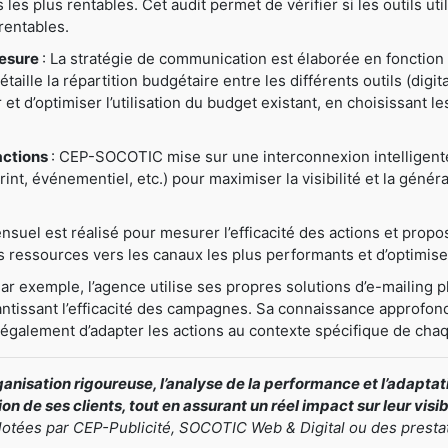
ns les plus rentables. Cet audit permet de vérifier si les outils u
rentables.
mesure
: La stratégie de communication est élaborée en fonction 
ille la répartition budgétaire entre les différents outils (digital
er et d’optimiser l’utilisation du budget existant, en choisissant 
actions
: CEP-SOCOTIC mise sur une interconnexion intelligente e
nt, événementiel, etc.) pour maximiser la visibilité et la généra
nsuel est réalisé pour mesurer l’efficacité des actions et prop
ressources vers les canaux les plus performants et d’optimiser
Par exemple, l’agence utilise ses propres solutions d’e-mailing pl
antissant l’efficacité des campagnes. Sa connaissance approfond
t également d’adapter les actions au contexte spécifique de chaq
nisation rigoureuse, l’analyse de la performance et l’adapt
n de ses clients, tout en assurant un réel impact sur leur visi
ilotées par CEP-Publicité, SOCOTIC Web & Digital ou des presta