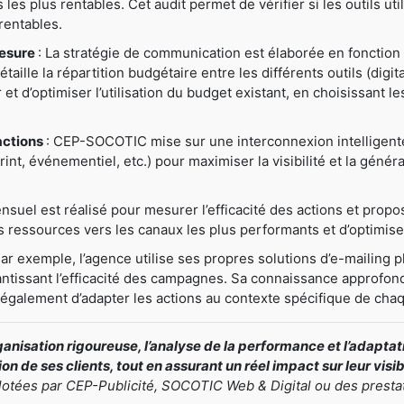
ns les plus rentables. Cet audit permet de vérifier si les outils u
rentables.
mesure
: La stratégie de communication est élaborée en fonction 
ille la répartition budgétaire entre les différents outils (digital
er et d’optimiser l’utilisation du budget existant, en choisissant 
actions
: CEP-SOCOTIC mise sur une interconnexion intelligente e
nt, événementiel, etc.) pour maximiser la visibilité et la généra
nsuel est réalisé pour mesurer l’efficacité des actions et prop
ressources vers les canaux les plus performants et d’optimiser
Par exemple, l’agence utilise ses propres solutions d’e-mailing pl
antissant l’efficacité des campagnes. Sa connaissance approfond
t également d’adapter les actions au contexte spécifique de chaq
nisation rigoureuse, l’analyse de la performance et l’adapt
n de ses clients, tout en assurant un réel impact sur leur visi
ilotées par CEP-Publicité, SOCOTIC Web & Digital ou des presta