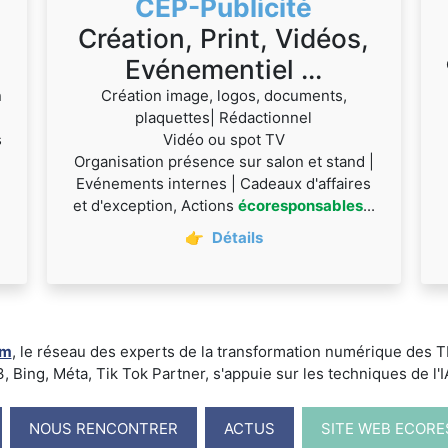
CEP-Publicité
Création, Print, Vidéos,
Evénementiel ...
n
Création image, logos, documents,
plaquettes| Rédactionnel
s
Vidéo ou spot TV
Organisation présence sur salon et stand |
Evénements internes | Cadeaux d'affaires
et d'exception, Actions
écoresponsables
...
👉
Détails
um
, le réseau des experts de la transformation numérique des
ing, Méta, Tik Tok Partner, s'appuie sur les techniques de l'IA -
NOUS RENCONTRER
ACTUS
SITE WEB ECOR