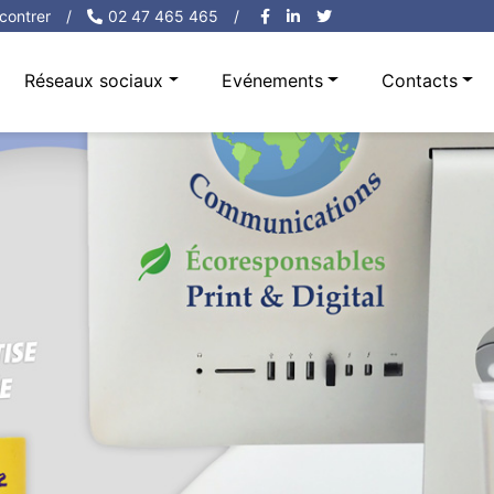
contrer
/
02 47 465 465
/
Réseaux sociaux
Evénements
Contacts