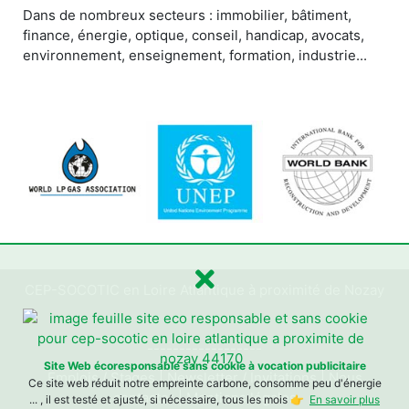
Dans de nombreux secteurs : immobilier, bâtiment,
finance, énergie, optique, conseil, handicap, avocats,
environnement, enseignement, formation, industrie...
CEP-SOCOTIC en Loire Atlantique à proximité de Nozay
------------------
Site Web écoresponsable sans cookie à vocation publicitaire
Emplois / Stages
|
Newsletter / Invitations
|
Nous
Ce site web réduit notre empreinte carbone, consomme peu d'énergie
contacter
|
Mentions légales
... , il est testé et ajusté, si nécessaire, tous les mois 👉
En savoir plus