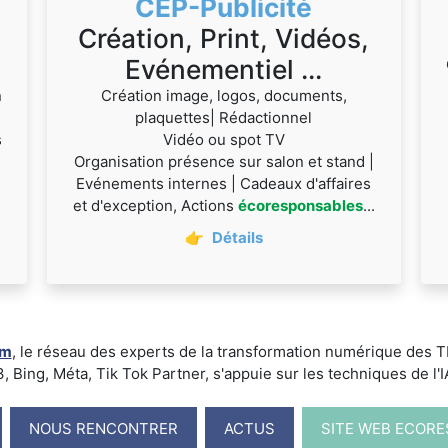
CEP-Publicité
Création, Print, Vidéos,
Evénementiel ...
n
Création image, logos, documents,
plaquettes| Rédactionnel
s
Vidéo ou spot TV
Organisation présence sur salon et stand |
Evénements internes | Cadeaux d'affaires
et d'exception, Actions
écoresponsables
...
👉
Détails
um
, le réseau des experts de la transformation numérique des
ing, Méta, Tik Tok Partner, s'appuie sur les techniques de l'IA -
NOUS RENCONTRER
ACTUS
SITE WEB ECOR