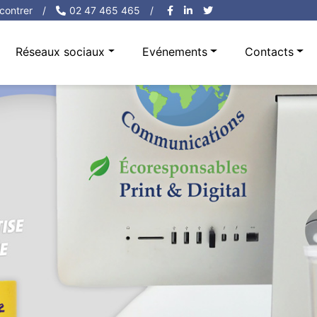
contrer
/
02 47 465 465
/
Réseaux sociaux
Evénements
Contacts