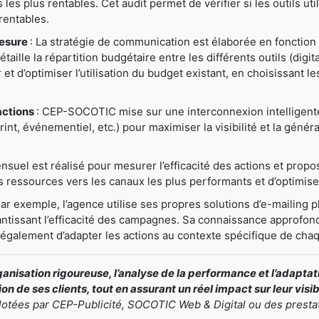
ns les plus rentables. Cet audit permet de vérifier si les outils u
rentables.
mesure
: La stratégie de communication est élaborée en fonction 
ille la répartition budgétaire entre les différents outils (digital
er et d’optimiser l’utilisation du budget existant, en choisissant 
actions
: CEP-SOCOTIC mise sur une interconnexion intelligente e
nt, événementiel, etc.) pour maximiser la visibilité et la généra
nsuel est réalisé pour mesurer l’efficacité des actions et prop
ressources vers les canaux les plus performants et d’optimiser
Par exemple, l’agence utilise ses propres solutions d’e-mailing pl
antissant l’efficacité des campagnes. Sa connaissance approfond
t également d’adapter les actions au contexte spécifique de chaq
nisation rigoureuse, l’analyse de la performance et l’adapt
n de ses clients, tout en assurant un réel impact sur leur visi
ilotées par CEP-Publicité, SOCOTIC Web & Digital ou des presta