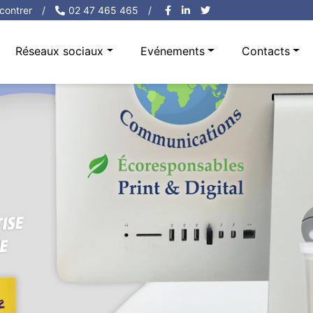
contrer
/
02 47 465 465
/
Réseaux sociaux
Evénements
Contacts