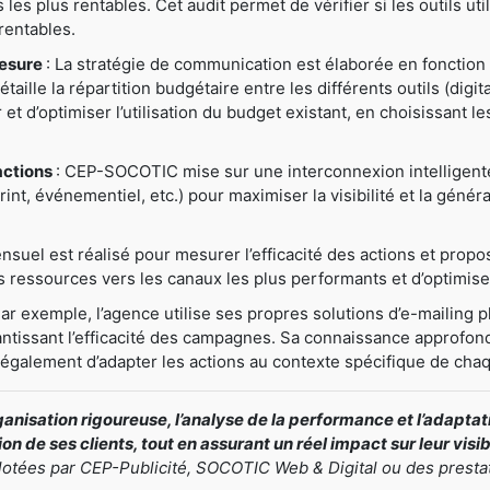
ns les plus rentables. Cet audit permet de vérifier si les outils u
rentables.
mesure
: La stratégie de communication est élaborée en fonction 
ille la répartition budgétaire entre les différents outils (digital
er et d’optimiser l’utilisation du budget existant, en choisissant 
actions
: CEP-SOCOTIC mise sur une interconnexion intelligente e
nt, événementiel, etc.) pour maximiser la visibilité et la généra
nsuel est réalisé pour mesurer l’efficacité des actions et prop
ressources vers les canaux les plus performants et d’optimiser
Par exemple, l’agence utilise ses propres solutions d’e-mailing pl
antissant l’efficacité des campagnes. Sa connaissance approfond
t également d’adapter les actions au contexte spécifique de chaq
nisation rigoureuse, l’analyse de la performance et l’adapt
n de ses clients, tout en assurant un réel impact sur leur visi
ilotées par CEP-Publicité, SOCOTIC Web & Digital ou des presta