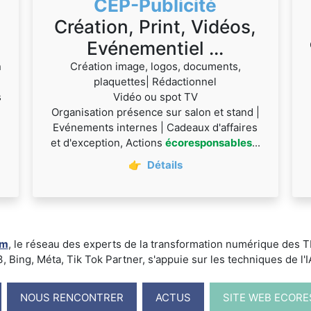
CEP-Publicité
Création, Print, Vidéos,
Evénementiel ...
n
Création image, logos, documents,
plaquettes| Rédactionnel
s
Vidéo ou spot TV
Organisation présence sur salon et stand |
Evénements internes | Cadeaux d'affaires
et d'exception, Actions
écoresponsables
...
👉
Détails
um
, le réseau des experts de la transformation numérique des
ing, Méta, Tik Tok Partner, s'appuie sur les techniques de l'IA -
NOUS RENCONTRER
ACTUS
SITE WEB ECOR