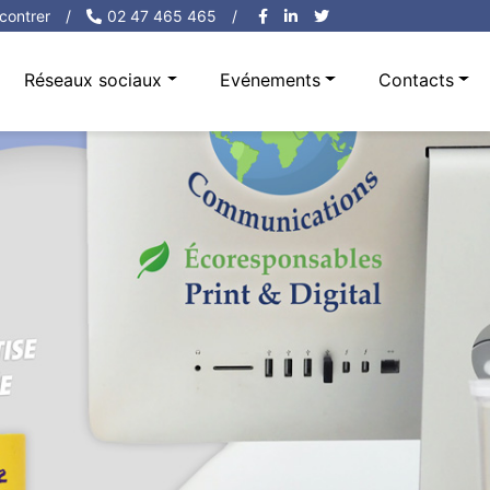
contrer
/
02 47 465 465
/
Réseaux sociaux
Evénements
Contacts