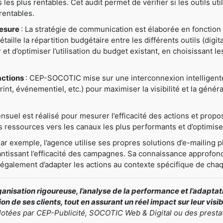
ns les plus rentables. Cet audit permet de vérifier si les outils u
rentables.
mesure
: La stratégie de communication est élaborée en fonction 
ille la répartition budgétaire entre les différents outils (digital
er et d’optimiser l’utilisation du budget existant, en choisissant 
actions
: CEP-SOCOTIC mise sur une interconnexion intelligente e
nt, événementiel, etc.) pour maximiser la visibilité et la généra
nsuel est réalisé pour mesurer l’efficacité des actions et prop
ressources vers les canaux les plus performants et d’optimiser
Par exemple, l’agence utilise ses propres solutions d’e-mailing pl
antissant l’efficacité des campagnes. Sa connaissance approfond
t également d’adapter les actions au contexte spécifique de chaq
nisation rigoureuse, l’analyse de la performance et l’adapt
n de ses clients, tout en assurant un réel impact sur leur visi
ilotées par CEP-Publicité, SOCOTIC Web & Digital ou des presta