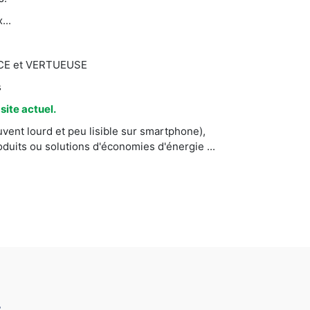
...
CACE et VERTUEUSE
s
ite actuel.
vent lourd et peu lisible sur smartphone),
uits ou solutions d'économies d'énergie ...
c