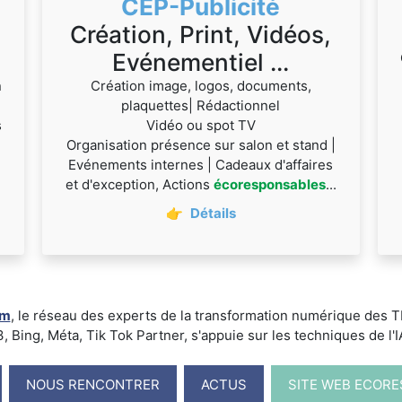
CEP-Publicité
Création, Print, Vidéos,
Evénementiel ...
n
Création image, logos, documents,
plaquettes| Rédactionnel
s
Vidéo ou spot TV
Organisation présence sur salon et stand |
Evénements internes | Cadeaux d'affaires
et d'exception, Actions
écoresponsables
...
👉
Détails
um
, le réseau des experts de la transformation numérique des
ing, Méta, Tik Tok Partner, s'appuie sur les techniques de l'IA -
NOUS RENCONTRER
ACTUS
SITE WEB ECOR