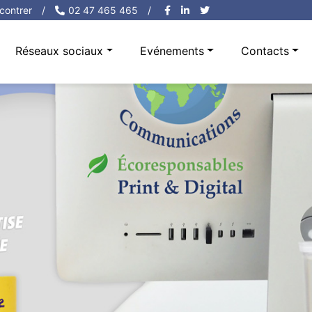
contrer
/
02 47 465 465
/
Réseaux sociaux
Evénements
Contacts