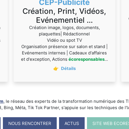
CEP-Publicité
Création, Print, Vidéos,
Evénementiel ...
n
Création image, logos, documents,
plaquettes| Rédactionnel
s
Vidéo ou spot TV
Organisation présence sur salon et stand |
Evénements internes | Cadeaux d'affaires
et d'exception, Actions
écoresponsables
...
👉
Détails
um
, le réseau des experts de la transformation numérique des
ing, Méta, Tik Tok Partner, s'appuie sur les techniques de l'IA -
NOUS RENCONTRER
ACTUS
SITE WEB ECOR