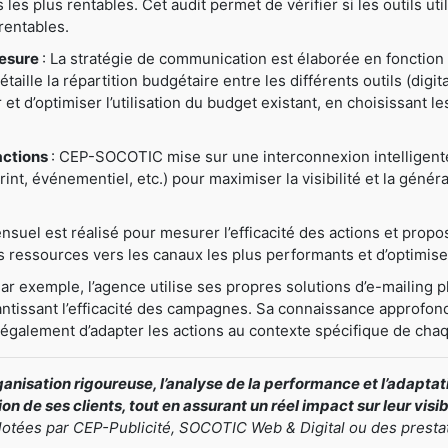
ns les plus rentables. Cet audit permet de vérifier si les outils u
rentables.
mesure
: La stratégie de communication est élaborée en fonction 
ille la répartition budgétaire entre les différents outils (digital
er et d’optimiser l’utilisation du budget existant, en choisissant 
actions
: CEP-SOCOTIC mise sur une interconnexion intelligente e
nt, événementiel, etc.) pour maximiser la visibilité et la généra
nsuel est réalisé pour mesurer l’efficacité des actions et prop
ressources vers les canaux les plus performants et d’optimiser
Par exemple, l’agence utilise ses propres solutions d’e-mailing pl
antissant l’efficacité des campagnes. Sa connaissance approfond
t également d’adapter les actions au contexte spécifique de chaq
nisation rigoureuse, l’analyse de la performance et l’adapt
n de ses clients, tout en assurant un réel impact sur leur visi
ilotées par CEP-Publicité, SOCOTIC Web & Digital ou des presta