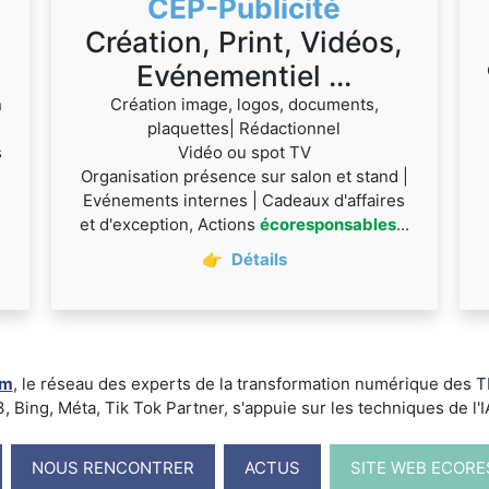
CEP-Publicité
Création, Print, Vidéos,
Evénementiel ...
n
Création image, logos, documents,
plaquettes| Rédactionnel
s
Vidéo ou spot TV
Organisation présence sur salon et stand |
Evénements internes | Cadeaux d'affaires
et d'exception, Actions
écoresponsables
...
👉
Détails
um
, le réseau des experts de la transformation numérique des
ing, Méta, Tik Tok Partner, s'appuie sur les techniques de l'IA -
NOUS RENCONTRER
ACTUS
SITE WEB ECOR