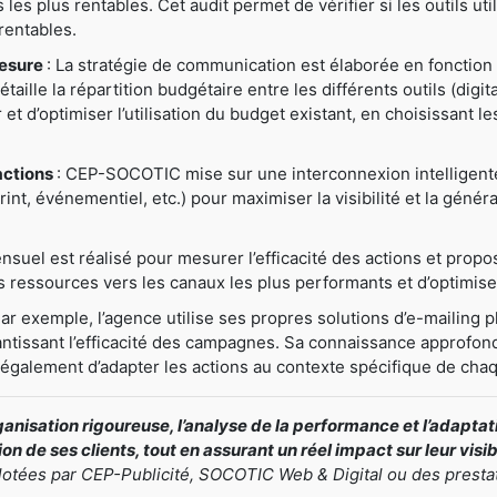
ns les plus rentables. Cet audit permet de vérifier si les outils u
rentables.
mesure
: La stratégie de communication est élaborée en fonction 
ille la répartition budgétaire entre les différents outils (digital
er et d’optimiser l’utilisation du budget existant, en choisissant 
actions
: CEP-SOCOTIC mise sur une interconnexion intelligente e
nt, événementiel, etc.) pour maximiser la visibilité et la généra
nsuel est réalisé pour mesurer l’efficacité des actions et prop
ressources vers les canaux les plus performants et d’optimiser
Par exemple, l’agence utilise ses propres solutions d’e-mailing pl
antissant l’efficacité des campagnes. Sa connaissance approfond
t également d’adapter les actions au contexte spécifique de chaq
nisation rigoureuse, l’analyse de la performance et l’adapt
n de ses clients, tout en assurant un réel impact sur leur visi
ilotées par CEP-Publicité, SOCOTIC Web & Digital ou des presta