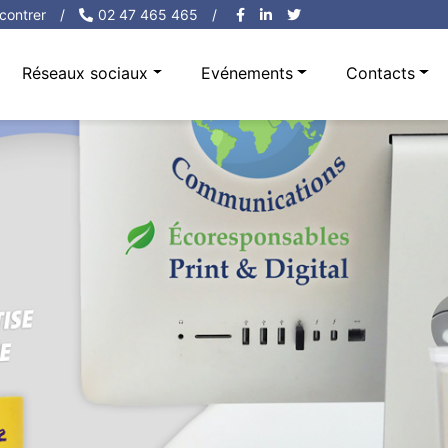
contrer
/
02 47 465 465
/
Réseaux sociaux
Evénements
Contacts