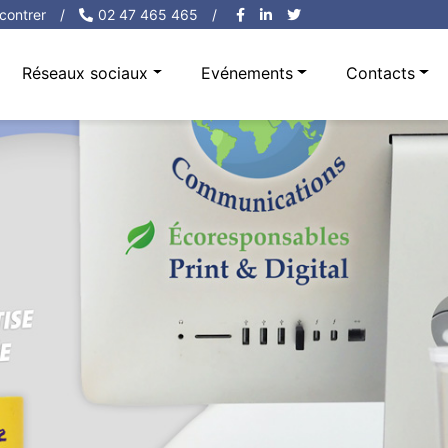
contrer
/
02 47 465 465
/
Réseaux sociaux
Evénements
Contacts