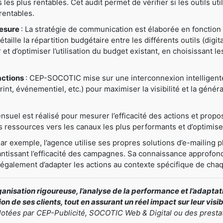
ns les plus rentables. Cet audit permet de vérifier si les outils u
rentables.
mesure
: La stratégie de communication est élaborée en fonction 
ille la répartition budgétaire entre les différents outils (digital
er et d’optimiser l’utilisation du budget existant, en choisissant 
actions
: CEP-SOCOTIC mise sur une interconnexion intelligente e
nt, événementiel, etc.) pour maximiser la visibilité et la généra
nsuel est réalisé pour mesurer l’efficacité des actions et prop
ressources vers les canaux les plus performants et d’optimiser
Par exemple, l’agence utilise ses propres solutions d’e-mailing pl
antissant l’efficacité des campagnes. Sa connaissance approfond
t également d’adapter les actions au contexte spécifique de chaq
nisation rigoureuse, l’analyse de la performance et l’adapt
n de ses clients, tout en assurant un réel impact sur leur visi
ilotées par CEP-Publicité, SOCOTIC Web & Digital ou des presta