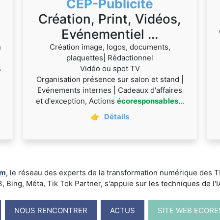
CEP-Publicité
Création, Print, Vidéos,
Evénementiel ...
n
Création image, logos, documents,
plaquettes| Rédactionnel
s
Vidéo ou spot TV
Organisation présence sur salon et stand |
Evénements internes | Cadeaux d'affaires
et d'exception, Actions
écoresponsables
...
👉
Détails
um
, le réseau des experts de la transformation numérique des
ing, Méta, Tik Tok Partner, s'appuie sur les techniques de l'IA -
NOUS RENCONTRER
ACTUS
SITE WEB ECOR