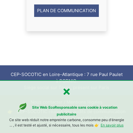
PLAN DE COMMUNICATION
CEP-SOCOTIC en Loire-Atlantique : 7 rue Paul Paulet
à PORNIC.
Siège social sur Tours, présent sur Paris
Nous contacter
/
Mentions légales
Site Web EcoResponsable sans cookie à vocation
👉 CEP-SOCOTIC réalise des audits de communication
publicitaire
pour les entreprises ou mairies installées
en Indre-et-
Ce site web réduit notre empreinte carbone, consomme peu d'énergie
Loire, sur Paris, en Loire Atlantique
... , il est testé et ajusté, si nécessaire, tous les mois 👉
En savoir plus