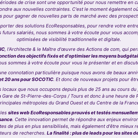
périodes de crise sont une opportunité pour nous remettre en ca
ondre aux nouvelles contraintes. C'est le moment également où l
s pour gagner de nouvelles parts de marché avec des prospects d
pporter des solutions EcoResponsables, pour rendre votre entre
os futurs salariés, nous sommes à votre écoute pour vous acco
optimisées de visibilité traditionnelle et digitale.
IC
, l'Architecte & le Maître d'œuvre des Actions de com, qui p
nction des objectifs fixés et d'optimiser les moyens budgéta
us sommes à votre écoute pour vous le présenter et en discut
une connotation particulière puisque nous avons de beaux anniv
 et 20 ans pour SOCOTIC
. Et donc de nouveaux projets pour être
locaux que nous occupons depuis plus de 25 ans au cours du
la Gare de St-Pierre-des-Corps / Tours et donc à une heure de
rincipales métropoles du Grand Ouest et du Centre de la Franc
 les
sites web EcoResponsables prouvés et testés mensuellem
ssance
. Cette innovation permet de répondre aux enjeux enviro
es de plus en plus sensibilisés, mais également d'être mieux ré
oteurs de recherches.
La finalité : plus de leads pour les sites d