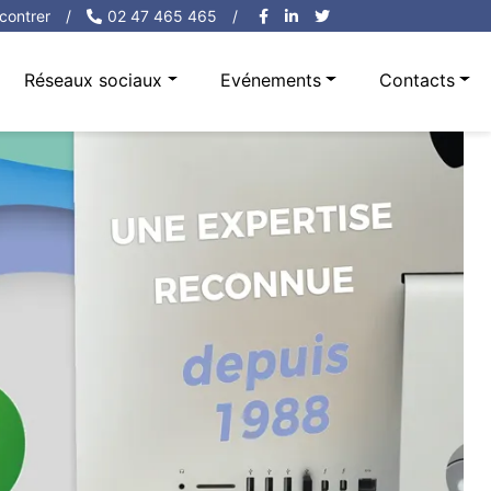
contrer
/
02 47 465 465
/
Réseaux sociaux
Evénements
Contacts