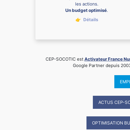
les actions.
Un budget optimisé
.
👉
Détails
CEP-SOCOTIC est
Activateur France N
Google Partner depuis 2003, B
EMP
ACTUS CEP-S
OPTIMISATION B