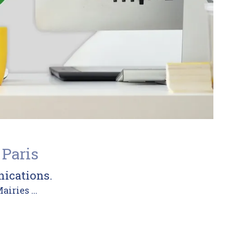
 Paris
nications.
iries ...