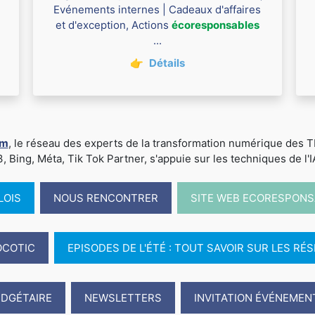
Evénements internes | Cadeaux d'affaires
et d'exception, Actions
écoresponsables
...
👉
Détails
um
, le réseau des experts de la transformation numérique des
ing, Méta, Tik Tok Partner, s'appuie sur les techniques de l'IA -
LOIS
NOUS RENCONTRER
SITE WEB ECORESPONS
OCOTIC
EPISODES DE L'ÉTÉ : TOUT SAVOIR SUR LES R
UDGÉTAIRE
NEWSLETTERS
INVITATION ÉVÉNEMEN