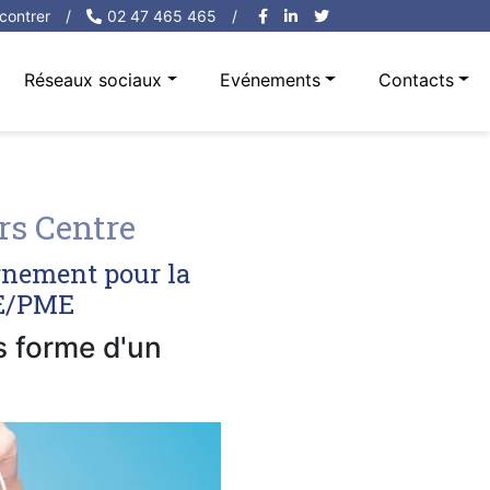
contrer
/
02 47 465 465
/
Réseaux sociaux
Evénements
Contacts
rs Centre
rnement pour la
PE/PME
us forme d'un