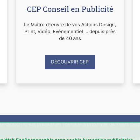
CEP Conseil en Publicité
Le Maître d’œuvre de vos Actions Design,
Print, Vidéo, Evénementiel ... depuis près
de 40 ans
DÉCOUVRIR CEP
P-SOCOTIC est présent en Touraine à proximité de Tours Cen
 de la Gare de St-Pierre-des-Corps / Tours en Touraine. Présent