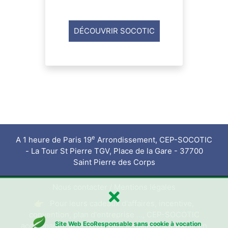
DÉCOUVRIR SOCOTIC
e
A 1 heure de Paris 19
Arrondissement, CEP-SOCOTIC
- La Tour St Pierre TGV, Place de la Gare - 37700
Saint Pierre des Corps
Nous contacter
/
Mentions légales
👉 Pour leurs cadeaux d'affaires, incentive,
convention, plan d'entreprise ..., CEP-SOCOTIC
Site Web EcoResponsable sans cookie à vocation
accompagne les entreprises installées sur Paris, en