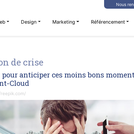
Nous ren
eb
Design
Marketing
Référencement
n de crise
s pour anticiper ces moins bons moment
int-Cloud
freepik.com/