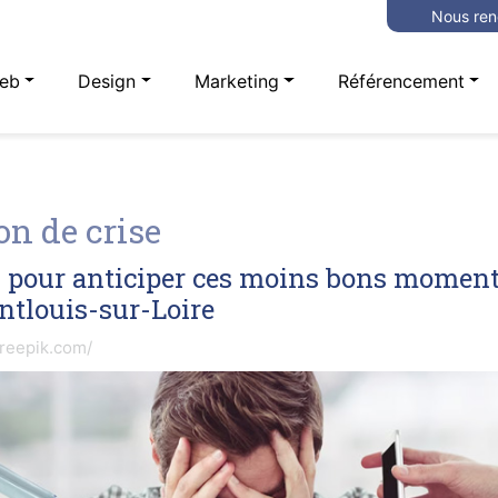
Nous ren
eb
Design
Marketing
Référencement
n de crise
s pour anticiper ces moins bons moment
ntlouis-sur-Loire
freepik.com/