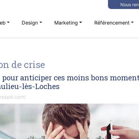
Nous ren
eb
Design
Marketing
Référencement
n de crise
s pour anticiper ces moins bons moment
aulieu-lès-Loches
freepik.com/