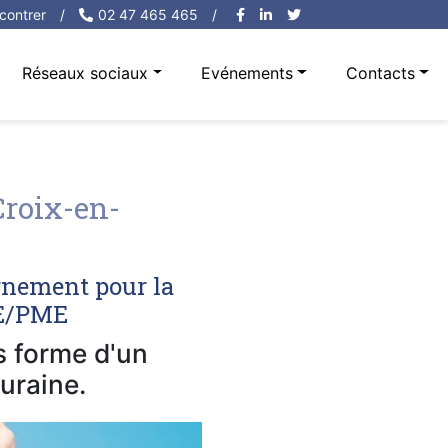
contrer
/
02 47 465 465
/
Réseaux sociaux
Evénements
Contacts
roix-en-
rnement pour la
PE/PME
us forme d'un
uraine.