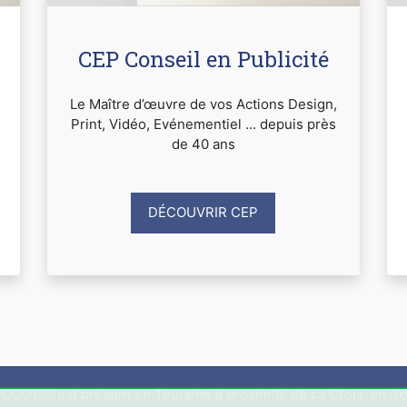
CEP Conseil en Publicité
Le Maître d’œuvre de vos Actions Design,
Print, Vidéo, Evénementiel ... depuis près
de 40 ans
DÉCOUVRIR CEP
OCOTIC est présent en Touraine à proximité de La Croix-en-To