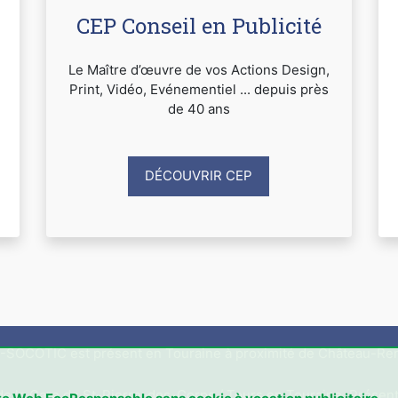
CEP Conseil en Publicité
Le Maître d’œuvre de vos Actions Design,
Print, Vidéo, Evénementiel ... depuis près
de 40 ans
DÉCOUVRIR CEP
-SOCOTIC est présent en Touraine à proximité de Château-Ren
 de la Gare de St-Pierre-des-Corps / Tours en Touraine. Présent