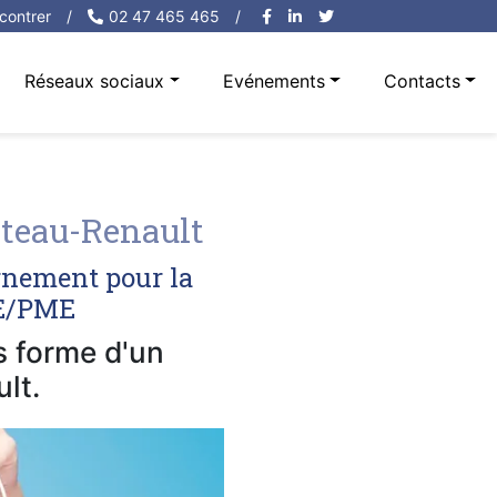
contrer
/
02 47 465 465
/
Réseaux sociaux
Evénements
Contacts
teau-Renault
rnement pour la
PE/PME
us forme d'un
lt.