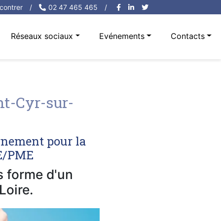
contrer
/
02 47 465 465
/
Réseaux sociaux
Evénements
Contacts
t-Cyr-sur-
rnement pour la
PE/PME
us forme d'un
Loire.