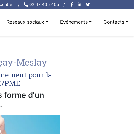
contrer
/
02 47 465 465
/
Réseaux sociaux
Evénements
Contacts
rçay-Meslay
rnement pour la
PE/PME
us forme d'un
.