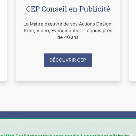
CEP Conseil en Publicité
Le Maître d’œuvre de vos Actions Design,
Print, Vidéo, Evénementiel ... depuis près
de 40 ans
DÉCOUVRIR CEP
P-SOCOTIC est présent en Touraine à proximité de Parçay-Mes
 de la Gare de St-Pierre-des-Corps / Tours en Touraine. Présent