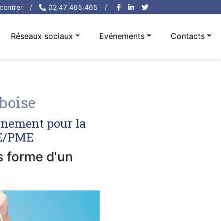
contrer
/
02 47 465 465
/
Réseaux sociaux
Evénements
Contacts
boise
rnement pour la
PE/PME
us forme d'un