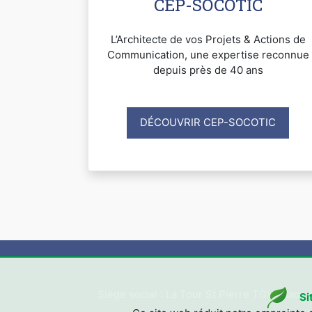
CEP-SOCOTIC
L’Architecte de vos Projets & Actions de
Communication, une expertise reconnue
depuis près de 40 ans
DÉCOUVRIR CEP-SOCOTIC
Siège social : La Tour St Pierre TGV, Place
Si