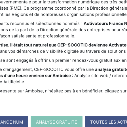
gouvernementale pour la transformation numérique des très peti
ises (PME). Ce programme coordonné par la Direction générale
nt les Régions et de nombreuses organisations professionnelle
xperts reconnus et sélectionnés nommés “
Activateurs France 
ations de la part de la Direction générale des entreprises pour s’
çon satisfaisante et professionnelle.
tise, il était tout naturel que CEP-SOCOTIC devienne Activat
 vos démarches de visibilité digitale au travers de solutions a
e sont engagés à offrir un premier rendez-vous gratuit aux ent
te d'engagement, CEP-SOCOTIC vous offre une
analyse gratuite
s d'une heure environ sur Amboise
: Analyse site web / référ
Artificielle ...
sente sur Amboise, n'hésitez pas à en bénéficier, cliquez sur 
RANCE NUM
ANALYSE GRATUITE
TOUTES LES ACT