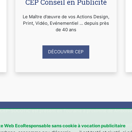
CEP Conseil en Publicité
Le Maître d’œuvre de vos Actions Design,
Print, Vidéo, Evénementiel ... depuis près
de 40 ans
DÉCOUVRIR CEP
CEP-SOCOTIC est présent en Touraine à proximité de Ambois
 de la Gare de St-Pierre-des-Corps / Tours en Touraine. Présent
te Web EcoResponsable sans cookie à vocation publicitaire