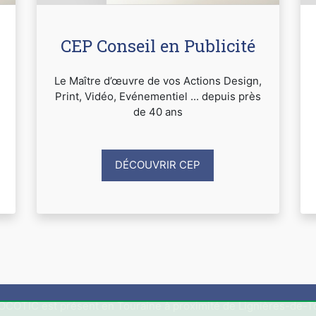
CEP Conseil en Publicité
Le Maître d’œuvre de vos Actions Design,
Print, Vidéo, Evénementiel ... depuis près
de 40 ans
DÉCOUVRIR CEP
COTIC est présent en Touraine à proximité de Lignières-de-T