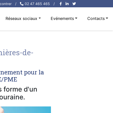
contrer
/
02 47 465 465
/
Réseaux sociaux
Evénements
Contacts
ières-de-
rnement pour la
PE/PME
us forme d'un
ouraine.