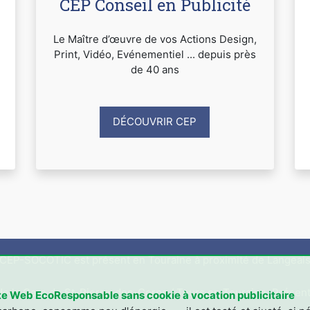
CEP Conseil en Publicité
Le Maître d’œuvre de vos Actions Design,
Print, Vidéo, Evénementiel ... depuis près
de 40 ans
DÉCOUVRIR CEP
CEP-SOCOTIC est présent en Touraine à proximité de Langeai
 de la Gare de St-Pierre-des-Corps / Tours en Touraine. Présent
te Web EcoResponsable sans cookie à vocation publicitaire