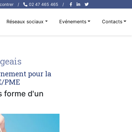
contrer
/
02 47 465 465
/
Réseaux sociaux
Evénements
Contacts
geais
rnement pour la
PE/PME
us forme d'un