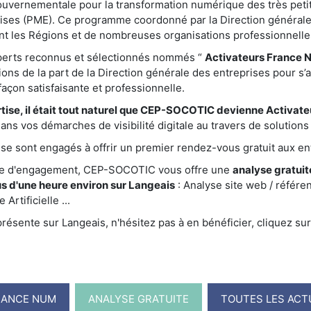
gouvernementale pour la transformation numérique des très peti
ises (PME). Ce programme coordonné par la Direction générale
nt les Régions et de nombreuses organisations professionnelle
xperts reconnus et sélectionnés nommés “
Activateurs France 
ations de la part de la Direction générale des entreprises pour s’
çon satisfaisante et professionnelle.
tise, il était tout naturel que CEP-SOCOTIC devienne Activat
s vos démarches de visibilité digitale au travers de solutions 
e sont engagés à offrir un premier rendez-vous gratuit aux ent
te d'engagement, CEP-SOCOTIC vous offre une
analyse gratuite
s d'une heure environ sur Langeais
: Analyse site web / référ
Artificielle ...
sente sur Langeais, n'hésitez pas à en bénéficier, cliquez sur
RANCE NUM
ANALYSE GRATUITE
TOUTES LES ACT