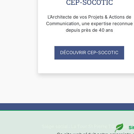
CEP-SOCOTIC
L’Architecte de vos Projets & Actions de
Communication, une expertise reconnue
depuis près de 40 ans
DÉCOUVRIR CEP-SOCOTIC
Siège social : La Tour St Pierre TGV, Place
Si