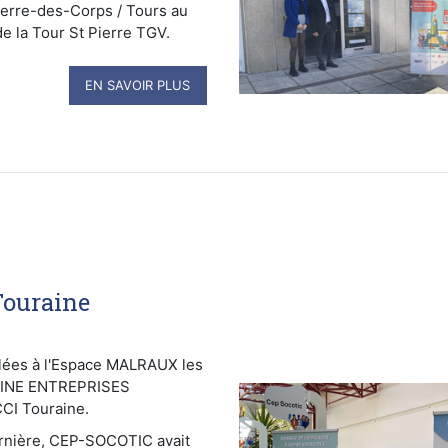
ierre-des-Corps / Tours au
 la Tour St Pierre TGV.
EN SAVOIR PLUS
Touraine
ulées à l'Espace MALRAUX les
AINE ENTREPRISES
CCI Touraine.
nière, CEP-SOCOTIC avait