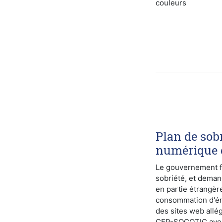
couleurs
Plan de sob
numérique 
Le gouvernement fr
sobriété, et deman
en partie étrangèr
consommation d'én
des sites web allég
CEP-SOCOTIC avec 