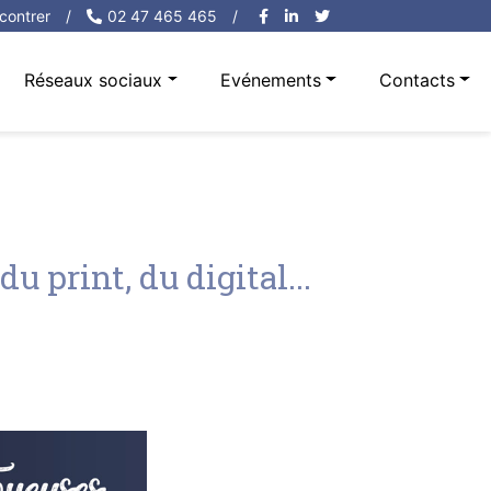
contrer
/
02 47 465 465
/
Réseaux sociaux
Evénements
Contacts
 print, du digital...